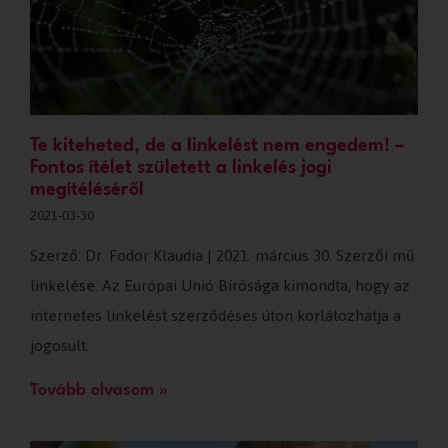
Te kiteheted, de a linkelést nem engedem! –
Fontos ítélet született a linkelés jogi
megítéléséről
2021-03-30
Szerző: Dr. Fodor Klaudia | 2021. március 30. Szerzői mű
linkelése. Az Európai Unió Bírósága kimondta, hogy az
internetes linkelést szerződéses úton korlátozhatja a
jogosult.
Tovább olvasom »