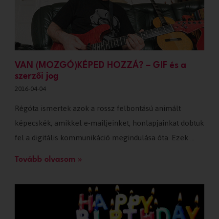
VAN (MOZGÓ)KÉPED HOZZÁ? – GIF és a
szerzői jog
2016-04-04
Régóta ismertek azok a rossz felbontású animált
képecskék, amikkel e-mailjeinket, honlapjainkat dobtuk
fel a digitális kommunikáció megindulása óta. Ezek …
Tovább olvasom »