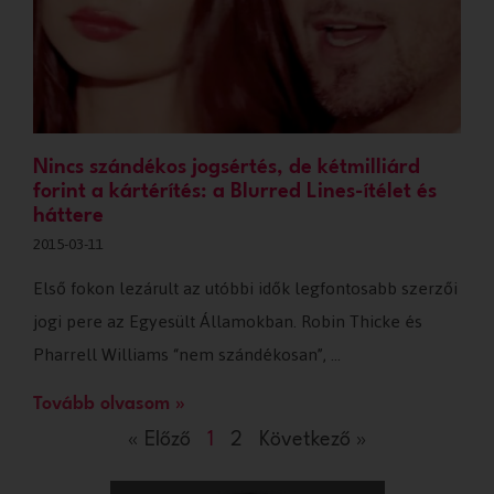
Nincs szándékos jogsértés, de kétmilliárd
forint a kártérítés: a Blurred Lines-ítélet és
háttere
2015-03-11
Első fokon lezárult az utóbbi idők legfontosabb szerzői
jogi pere az Egyesült Államokban. Robin Thicke és
Pharrell Williams “nem szándékosan”, …
Tovább olvasom »
« Előző
1
2
Következő »