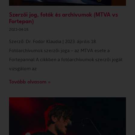
Szerzői jog, fotók és archívumok (MTVA vs
Fortepan)
2023-04-18
Szerző: Dr. Fodor Klaudia | 2023. április 18.
Fotóarchívumok szerzői joga – az MTVA esete a
Fortepannal A cikkben a fotóarchívumok szerzői jogát
vizsgálom az
Tovább olvasom »