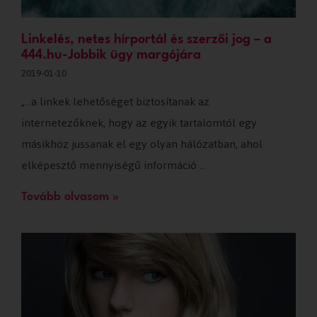
Linkelés, netes hírportál és szerzői jog – a
444.hu-Jobbik ügy margójára
2019-01-10
„…a linkek lehetőséget biztosítanak az
internetezőknek, hogy az egyik tartalomtól egy
másikhoz jussanak el egy olyan hálózatban, ahol
elképesztő mennyiségű információ …
Tovább olvasom »