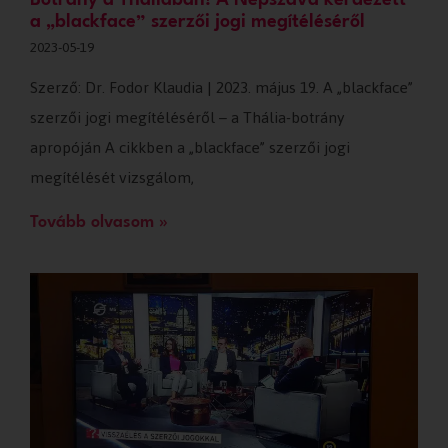
Botrány a Tháliában! A Népszava kérdezett
a „blackface” szerzői jogi megítéléséről
2023-05-19
Szerző: Dr. Fodor Klaudia | 2023. május 19. A „blackface”
szerzői jogi megítéléséről – a Thália-botrány
apropóján A cikkben a „blackface” szerzői jogi
megítélését vizsgálom,
Tovább olvasom »