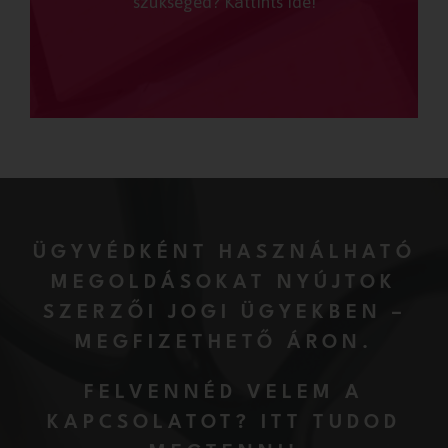
szükséged? Kattints ide!
ÜGYVÉDKÉNT HASZNÁLHATÓ
MEGOLDÁSOKAT NYÚJTOK
SZERZŐI JOGI ÜGYEKBEN –
MEGFIZETHETŐ ÁRON.
FELVENNÉD VELEM A
KAPCSOLATOT? ITT TUDOD