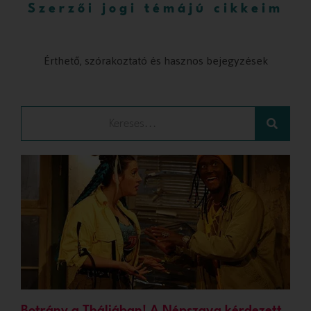
Szerzői jogi témájú cikkeim
Érthető, szórakoztató és hasznos bejegyzések