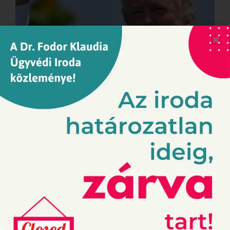
Donald Trump esete a The Rolling Stonesszal.
Avagy választási kampányban popzenét
játszani, szabad-e?
2020-07-21
Donald Trump választási kampányában The Rolling
Stones-t játszik, de az együttes tagjainak és a
zeneművek szerzőinek ez nem tetszik, mert ellenzik
az amerikai elnök üzenetét.