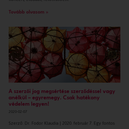
Tovább olvasom »
A szerzői jog megsértése szerződéssel vagy
anélkül – egyremegy. Csak hatékony
védelem legyen!
2020-02-07
Szerző: Dr. Fodor Klaudia | 2020. február 7. Egy fontos