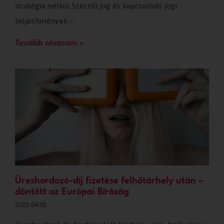
stratégia nélkül Szerzői jog és kapcsolódó jogi
teljesítmények –
Tovább olvasom »
Üreshordozó-díj fizetése felhőtárhely után –
döntött az Európai Bíróság
2022-04-01