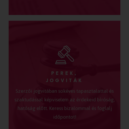
PEREK,
JOGVITÁK
Szerzői jogvitában sokéves tapasztalattal és
szaktudással képviselem az érdekeid bíróság,
hatóság előtt. Keress bizalommal és foglalj
időpontot!