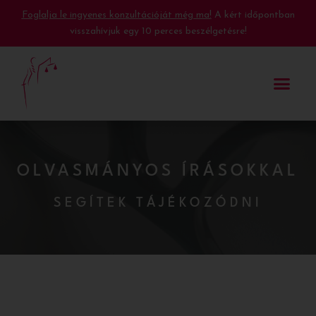
Foglalja le ingyenes konzultációját még ma!
A kért időpontban
visszahívjuk egy 10 perces beszélgetésre!
OLVASMÁNYOS ÍRÁSOKKAL
SEGÍTEK TÁJÉKOZÓDNI