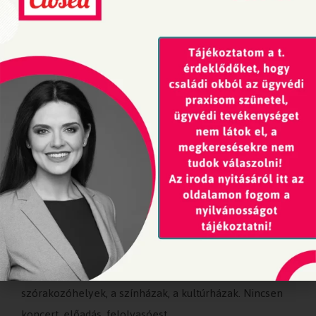
Tovább olvasom »
Karanténkoncert és jogdíjfizetés?
2020-04-01
A koronavírus miatt kialakult rendkívüli helyzetre
tekintettel Magyarországon bezártak a
szórakozóhelyek, a színházak, a kultúrházak. Nincsen
koncert, előadás, felolvasóest.