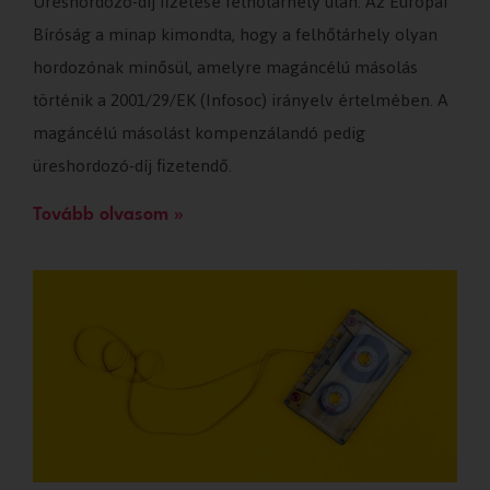
Üreshordozó-díj fizetése felhőtárhely után. Az Európai
Bíróság a minap kimondta, hogy a felhőtárhely olyan
hordozónak minősül, amelyre magáncélú másolás
történik a 2001/29/EK (Infosoc) irányelv értelmében. A
magáncélú másolást kompenzálandó pedig
üreshordozó-díj fizetendő.
Tovább olvasom »