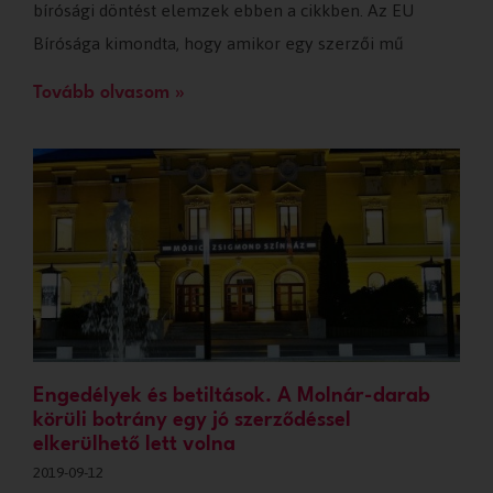
bírósági döntést elemzek ebben a cikkben. Az EU
Bírósága kimondta, hogy amikor egy szerzői mű
Tovább olvasom »
Engedélyek és betiltások. A Molnár-darab
körüli botrány egy jó szerződéssel
elkerülhető lett volna
2019-09-12