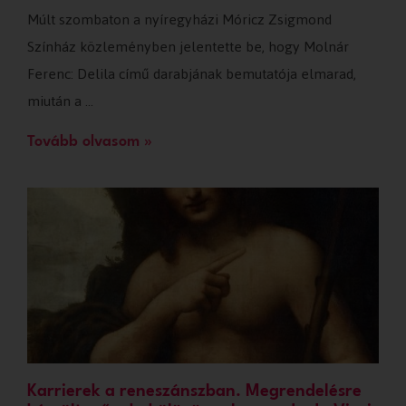
Múlt szombaton a nyíregyházi Móricz Zsigmond
Színház közleményben jelentette be, hogy Molnár
Ferenc: Delila című darabjának bemutatója elmarad,
miután a …
Tovább olvasom »
Karrierek a reneszánszban. Megrendelésre