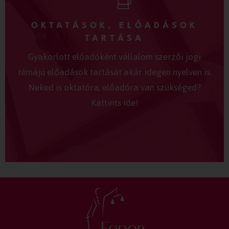
OKTATÁSOK, ELŐADÁSOK
TARTÁSA
Gyakorlott előadóként vállalom szerzői jogi
témájú előadások tartását akár idegen nyelven is.
Neked is oktatóra, előadóra van szükséged?
Kattints ide!