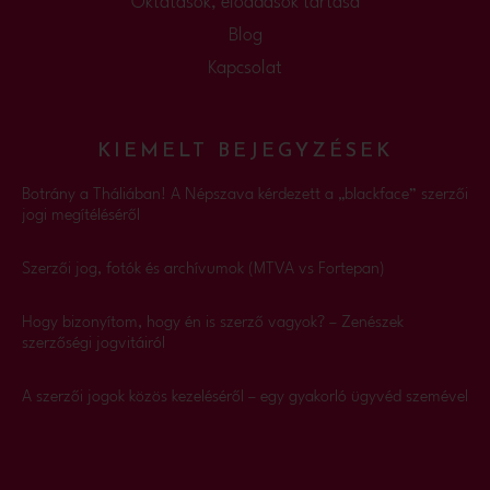
Oktatások, előadások tartása
Blog
Kapcsolat
KIEMELT BEJEGYZÉSEK
Botrány a Tháliában! A Népszava kérdezett a „blackface” szerzői
jogi megítéléséről
Szerzői jog, fotók és archívumok (MTVA vs Fortepan)
Hogy bizonyítom, hogy én is szerző vagyok? – Zenészek
szerzőségi jogvitáiról
A szerzői jogok közös kezeléséről – egy gyakorló ügyvéd szemével