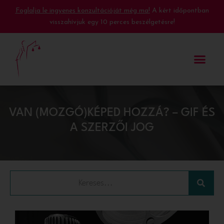
Foglalja le ingyenes konzultációját még ma!
A kért időpontban
visszahívjuk egy 10 perces beszélgetésre!
VAN (MOZGÓ)KÉPED HOZZÁ? – GIF ÉS
A SZERZŐI JOG