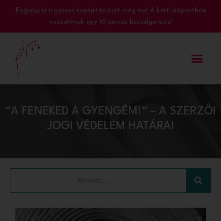
Foglalja le ingyenes konzultációját még ma!
A kért időpontban
visszahívjuk egy 10 perces beszélgetésre!
“A FENEKED A GYENGÉM!” – A SZERZŐI
JOGI VÉDELEM HATÁRAI