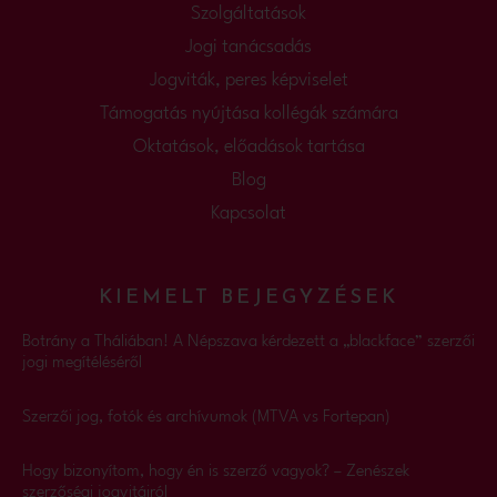
Szolgáltatások
Jogi tanácsadás
Jogviták, peres képviselet
Támogatás nyújtása kollégák számára
Oktatások, előadások tartása
Blog
Kapcsolat
KIEMELT BEJEGYZÉSEK
Botrány a Tháliában! A Népszava kérdezett a „blackface” szerzői
jogi megítéléséről
Szerzői jog, fotók és archívumok (MTVA vs Fortepan)
Hogy bizonyítom, hogy én is szerző vagyok? – Zenészek
szerzőségi jogvitáiról